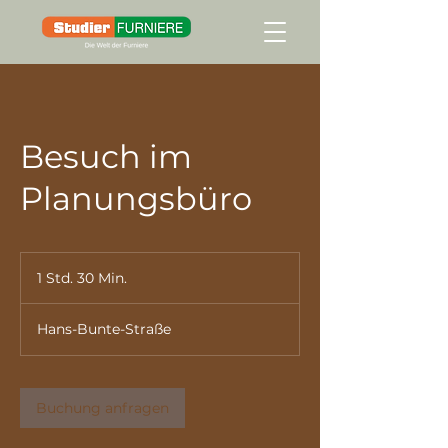
Besuch im
Planungsbüro
1 Std. 30 Min.
1
S
t
Hans-Bunte-Straße
d
3
0
M
Buchung anfragen
i
n