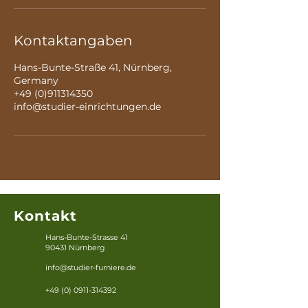
.
Kontaktangaben
Hans-Bunte-Straße 41, Nürnberg,
Germany
+49 (0)911314350
info@studier-einrichtungen.de
Kontakt
Hans-Bunte-Strasse 41
90431 Nürnberg
info@studier-furniere.de
+49 (0) 0911-314392