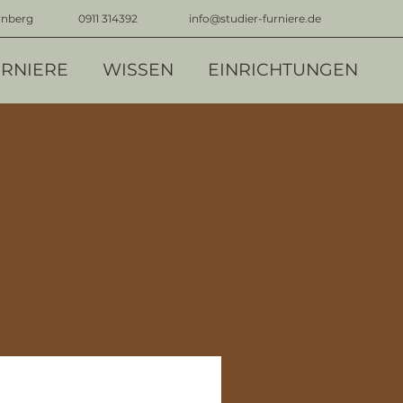
rnberg
0911 314392
info@studier-furniere.de
RNIERE
WISSEN
EINRICHTUNGEN