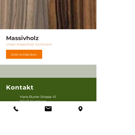
Massivholz
Unser Massivholz Sortiment
Jetzt entdecken
Kontakt
Hans-Bunte-Strasse 41
90431 Nürnberg
info@studier-furniere.de
+49 (0) 0911-314392