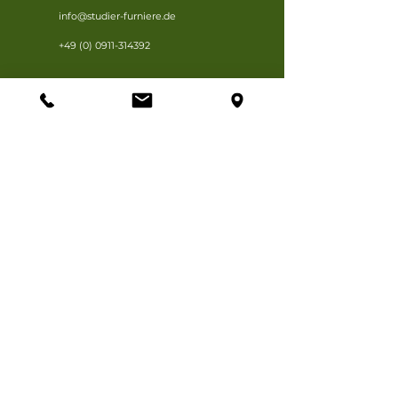
info@studier-furniere.de
+49 (0) 0911-314392
Anfahrtsbeschreibung
Öffnungszeiten
Mo. - Fr.
8 - 17 Uhr
Sa.
Mit Terminvereinbarung
So.
Geschlossen
Impressum
Datenschutz