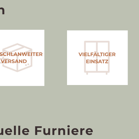
n
uelle Furniere