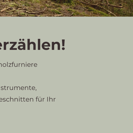
erzählen!
holzfurniere
nstrumente,
schnitten für Ihr