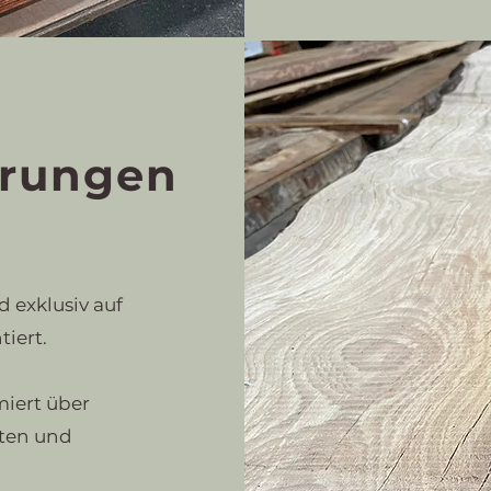
erungen
d exklusiv auf
iert.
miert über
ten und