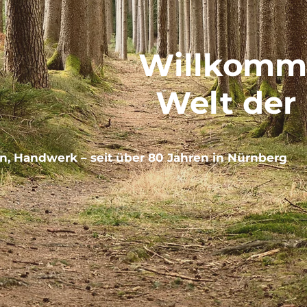
Willkomme
Welt der 
n, Handwerk – seit über 80 Jahren in Nürnberg