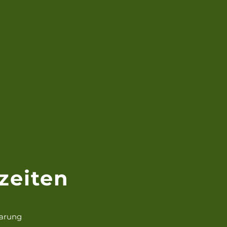
zeiten
barung