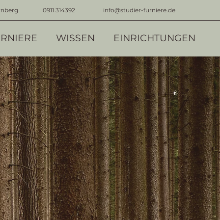
rnberg
0911 314392
info@studier-furniere.de
RNIERE
WISSEN
EINRICHTUNGEN