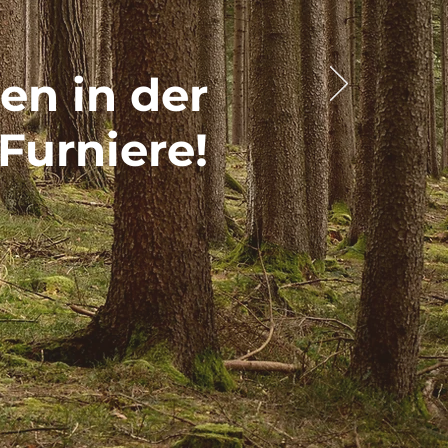
n in der
Furniere
!