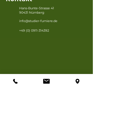
Hans-Bunte-Strasse 41
90431 Nürnberg
info@studier-furniere.de
+49 (0) 0911-314392
Anfahrtsbeschreibung
Öffnungszeiten
Mo. - Fr.
8 - 17 Uhr
Sa.
Mit Terminvereinbarung
So.
Geschlossen